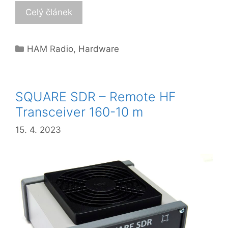
Celý článek
Categories
HAM Radio
,
Hardware
SQUARE SDR – Remote HF
Transceiver 160-10 m
15. 4. 2023