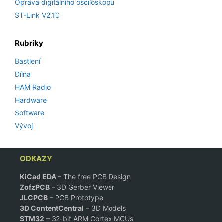
Oprava digitálního osciloskopu
ST-Link V2.1C
Rubriky
Bastlení
Dílna
HAM Radio
Hardware
Software
Vývoj
ODKAZY
KiCad EDA
– The free PCB Design
ZofzPCB
–
3D Gerber Viewer
JLCPCB
– PCB Prototype
3D ContentCentral
– 3D Models
STM32
– 32-bit ARM Cortex MCUs