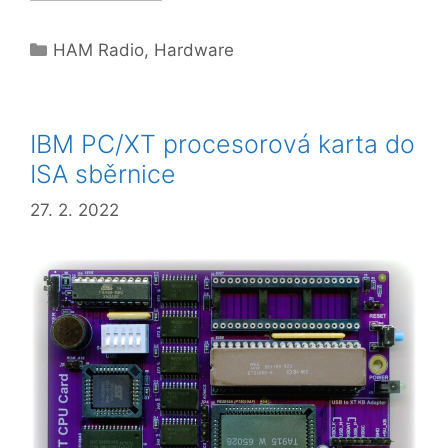
Categories
HAM Radio
,
Hardware
IBM PC/XT procesorová karta do
ISA sběrnice
27. 2. 2022