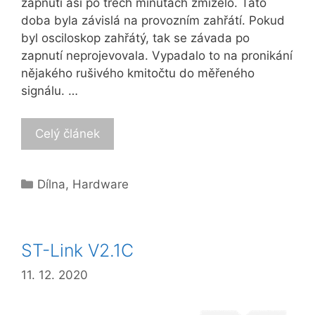
zapnutí asi po třech minutách zmizelo. Tato
doba byla závislá na provozním zahřátí. Pokud
byl osciloskop zahřátý, tak se závada po
zapnutí neprojevovala. Vypadalo to na pronikání
nějakého rušivého kmitočtu do měřeného
signálu. …
Celý článek
Categories
Dílna
,
Hardware
ST-Link V2.1C
11. 12. 2020