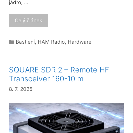
jádro, …
Celý článek
Categories
Bastlení
,
HAM Radio
,
Hardware
SQUARE SDR 2 – Remote HF
Transceiver 160-10 m
8. 7. 2025