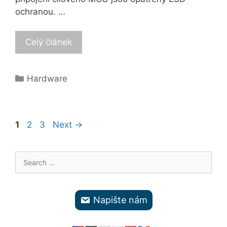
ochranou. …
Celý článek
Categories
Hardware
Page
Page
Page
1
2
3
Next
→
Search
for:
Napište nám