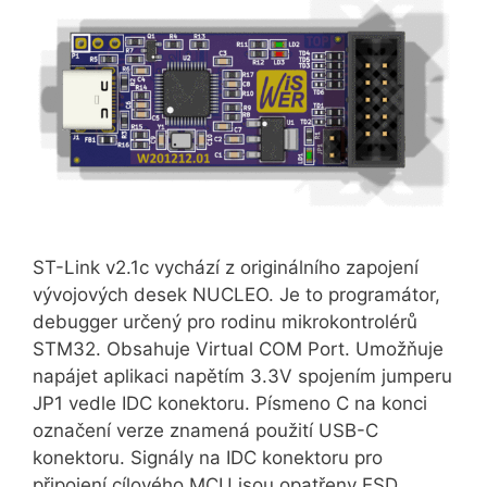
ST-Link v2.1c vychází z originálního zapojení
vývojových desek NUCLEO. Je to programátor,
debugger určený pro rodinu mikrokontrolérů
STM32. Obsahuje Virtual COM Port. Umožňuje
napájet aplikaci napětím 3.3V spojením jumperu
JP1 vedle IDC konektoru. Písmeno C na konci
označení verze znamená použití USB-C
konektoru. Signály na IDC konektoru pro
připojení cílového MCU jsou opatřeny ESD