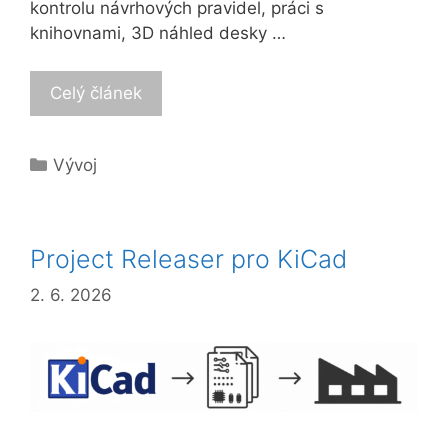
kontrolu návrhových pravidel, práci s
knihovnami, 3D náhled desky …
Celý článek
Categories
Vývoj
Project Releaser pro KiCad
2. 6. 2026