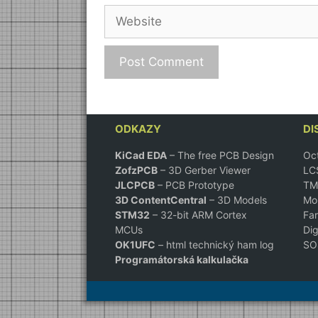
Website
ODKAZY
DI
KiCad EDA
– The free PCB Design
Oct
ZofzPCB
–
3D Gerber Viewer
LCS
JLCPCB
– PCB Prototype
TM
3D ContentCentral
– 3D Models
Mou
STM32
– 32-bit ARM Cortex
Far
MCUs
Dig
OK1UFC
– html technický ham log
SOS
Programátorská kalkulačka