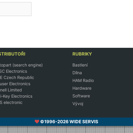
STRIBUTOŘI
RUBRIKY
opart (search engine)
Bastlení
C Electronics
Dílna
E Czech Republic
HAM Radio
ser Electronics
Hardware
nell Limited
Software
i-Key Electronics
 electronic
Vývoj
©1996-2026 WIDE SERVIS