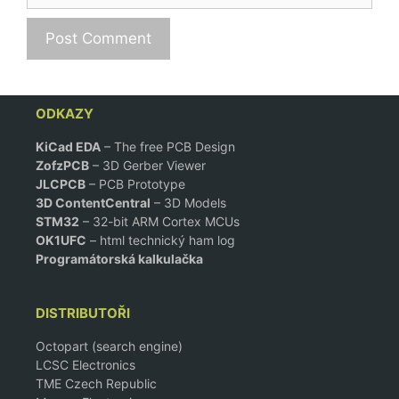
ODKAZY
KiCad EDA
– The free PCB Design
ZofzPCB
–
3D Gerber Viewer
JLCPCB
– PCB Prototype
3D ContentCentral
– 3D Models
STM32
– 32-bit ARM Cortex MCUs
OK1UFC
– html technický ham log
Programátorská kalkulačka
DISTRIBUTOŘI
Octopart (search engine)
LCSC Electronics
TME Czech Republic