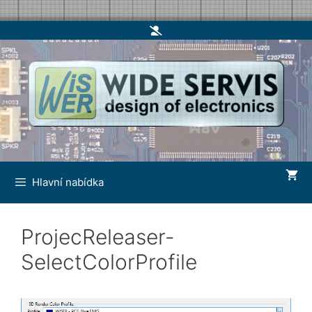
Skip
to
content
Hlavní nabídka
ProjecReleaser-
SelectColorProfile