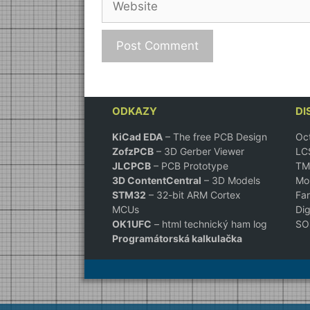
ODKAZY
DI
KiCad EDA
– The free PCB Design
Oct
ZofzPCB
–
3D Gerber Viewer
LCS
JLCPCB
– PCB Prototype
TM
3D ContentCentral
– 3D Models
Mou
STM32
– 32-bit ARM Cortex
Far
MCUs
Dig
OK1UFC
– html technický ham log
SOS
Programátorská kalkulačka