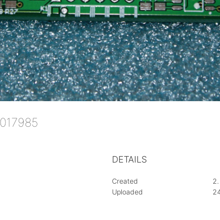
 017985
DETAILS
Created
2.
Uploaded
24