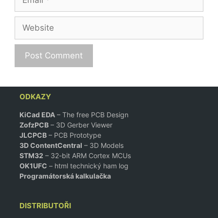
Website
ODKAZY
KiCad EDA
– The free PCB Design
ZofzPCB
–
3D Gerber Viewer
JLCPCB
– PCB Prototype
3D ContentCentral
– 3D Models
STM32
– 32-bit ARM Cortex MCUs
OK1UFC
– html technický ham log
Programátorská kalkulačka
DISTRIBUTOŘI